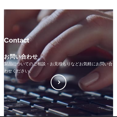
ペ
ペ
の
ー
ー
ジ
ジ
ペ
ー
ジ
Contact
送
り
お問い合わせ
製品についてのご相談・お見積もりなどお気軽にお問い合
わせください。