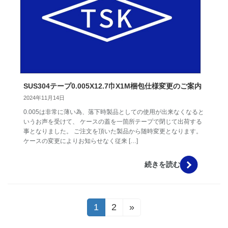
SUS304テープ0.005X12.7巾X1M梱包仕様変更のご案内
2024年11月14日
0.005は非常に薄い為、落下時製品としての使用が出来なくなると
いうお声を受けて、 ケースの蓋を一箇所テープで閉じて出荷する
事となりました。 ご注文を頂いた製品から随時変更となります。
ケースの変更によりお知らせなく従来 […]
続きを読む
投
1
2
»
固
固
定
定
稿